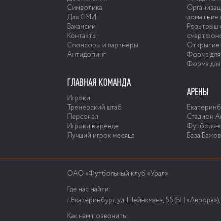
Символика
Организац
Для СМИ
домашние 
Вакансии
Розыгрыш 
Контакты
смартфон
Спонсоры и партнёры
Открытие 
Антидопинг
Форма для
Форма для
ГЛАВНАЯ КОМАНДА
АРЕНЫ
Игроки
Тренерский штаб
Екатеринб
Персонал
Стадион А
Игроки в аренде
Футбольны
Лучший игрок месяца
База Бажо
ОАО «Футбольный клуб «Урал»
Где нас найти:
г.Екатеринбург, ул. Шейнкмана, 55 (БЦ «Аврора»), 
Как нам позвонить: