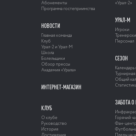
Абонементы
«Урал-2»
Программа гостеприимства
УРАЛ-М
НОВОСТИ
Игроки
Главная команда
Тренерски
Клуб
Персонал
Урал-2 и Урал-М
Школа
СЕЗОН
Болельщики
Обзор прессы
Календарь
Академия «Урала»
Турнирная
Общий кал
Статистик
ИНТЕРНЕТ-МАГАЗИН
ЗАБОТА О
КЛУБ
Инфракрас
О клубе
Горячий ча
Руководство
Фан-цент
История
Футбольны
Достижения
Пледы на м