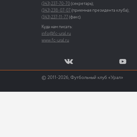
(343) 237-70-70
(секретарь);
(343) 238-07-07
(приемная президента клуба);
(343) 237-11-77
(факс).
Куда нам писать:
info@fc-ural.ru
www.fc-ural.ru
© 2011-2026, Футбольный клуб «Урал»